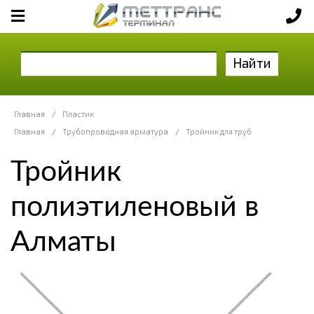
Найти
Главная
/
Пластик
Главная
/
Трубопроводная арматура
/
Тройник для труб
Тройник
полиэтиленовый в
Алматы