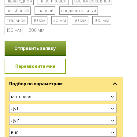
переходной
пластиковый
равнопроходной
резьбовой
сварной
соединительный
стальной
10 мм
20 мм
50 мм
100 мм
150 мм
200 мм
Отправить заявку
Перезвоните мне
Подбор по параметрам
материал
Ду1
Ду2
вид