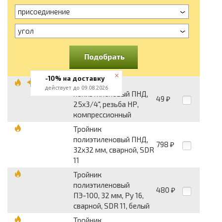
присоединение
угол
Подобрать
-10% на доставку
Тройник
действует до 09.08.2026
полиэтиленовый ПНД,
49
₽
25x3/4", резьба НР,
компрессионный
Тройник
полиэтиленовый ПНД,
798
₽
32x32 мм, сварной, SDR
11
Тройник
полиэтиленовый
480
₽
ПЭ-100, 32 мм, Pу 16,
сварной, SDR 11, белый
Тройник