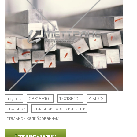
пруток
08Х18Н10Т
12Х18Н10Т
AISI 304
стальной
стальной горячекатаный
стальной калиброванный
Отправить заявку