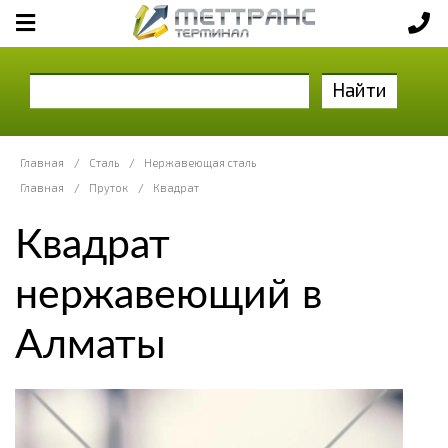
Найти
Главная
/
Сталь
/
Нержавеющая сталь
Главная
/
Пруток
/
Квадрат
Квадрат
нержавеющий в
Алматы