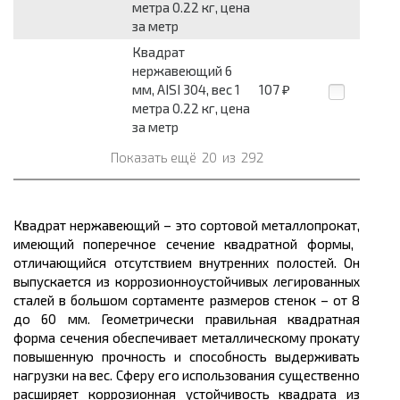
метра 0.22 кг, цена
за метр
Квадрат
нержавеющий 6
мм, AISI 304, вес 1
107
₽
метра 0.22 кг, цена
за метр
Показать ещё
20
из
292
Квадрат нержавеющий – это сортовой
металлопрокат,
имеющий поперечное сечение квадратной формы,
отличающийся отсутствием внутренних полостей. Он
выпускается из
коррозионноустойчивых
легированных
сталей в большом
сортаменте размеров
стенок – от 8
до 60
мм
. Геометрически правильная квадратная
форма сечения обеспечивает
металлическому
прокату
повышенную прочность и способность выдерживать
нагрузки на
вес
. Сферу его использования существенно
расширяет коррозионная устойчивость квадрата из