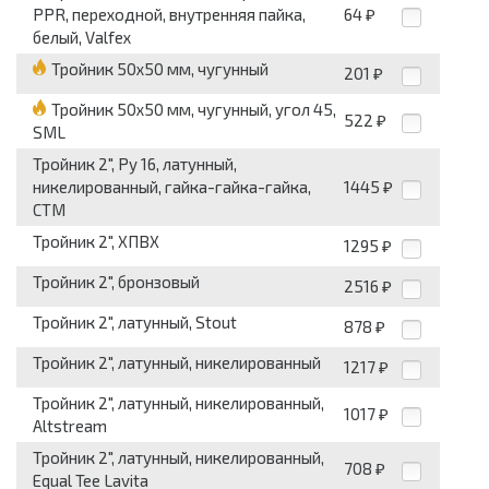
PPR, переходной, внутренняя пайка,
64
₽
белый, Valfex
Тройник 50x50 мм, чугунный
201
₽
Тройник 50x50 мм, чугунный, угол 45,
522
₽
SML
Тройник 2", Pу 16, латунный,
никелированный, гайка-гайка-гайка,
1445
₽
СТМ
Тройник 2", ХПВХ
1295
₽
Тройник 2", бронзовый
2516
₽
Тройник 2", латунный, Stout
878
₽
Тройник 2", латунный, никелированный
1217
₽
Тройник 2", латунный, никелированный,
1017
₽
Altstream
Тройник 2", латунный, никелированный,
708
₽
Equal Tee Lavita