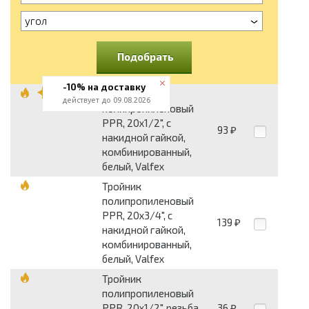
угол
Подобрать
-10% на доставку
Тройник
действует до 09.08.2026
полипропиленовый
PPR, 20x1/2", с
93
₽
накидной гайкой,
комбинированный,
белый, Valfex
Тройник
полипропиленовый
PPR, 20x3/4", с
139
₽
накидной гайкой,
комбинированный,
белый, Valfex
Тройник
полипропиленовый
PPR, 20x1/2", резьба
36
₽