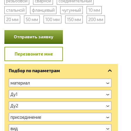
резьбовой
сварной
соединительный
стальной
фланцевый
чугунный
10 мм
20 мм
50 мм
100 мм
150 мм
200 мм
Отправить заявку
Перезвоните мне
Подбор по параметрам
материал
Ду1
Ду2
присоединение
вид