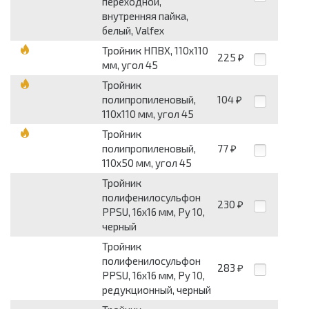
переходной,
внутренняя пайка,
белый, Valfex
Тройник НПВХ, 110x110
225
₽
мм, угол 45
Тройник
полипропиленовый,
104
₽
110x110 мм, угол 45
Тройник
полипропиленовый,
77
₽
110x50 мм, угол 45
Тройник
полифенилосульфон
230
₽
PPSU, 16x16 мм, Pу 10,
черный
Тройник
полифенилосульфон
283
₽
PPSU, 16x16 мм, Pу 10,
редукционный, черный