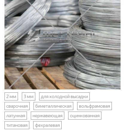
2 мм
3 мм
для холодной высадки
сварочная
биметаллическая
вольфрамовая
латунная
нержавеющая
оцинкованная
титановая
фехралевая