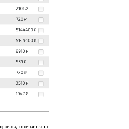
2101
₽
720
₽
5144400
₽
5144400
₽
8910
₽
539
₽
720
₽
3510
₽
1947
₽
роката, отличается от