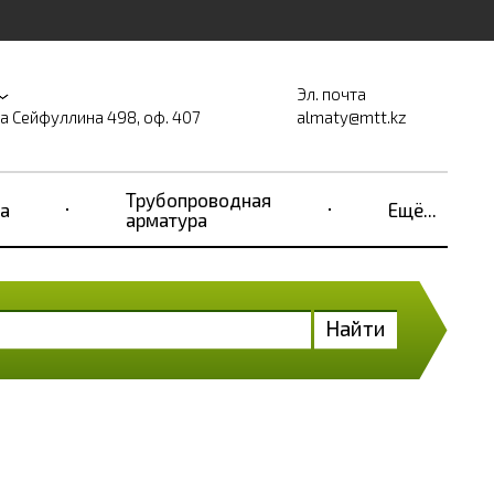
Эл. почта
на Сейфуллина 498, оф. 407
almaty@mtt.kz
Трубопроводная
а
Ещё...
арматура
Найти