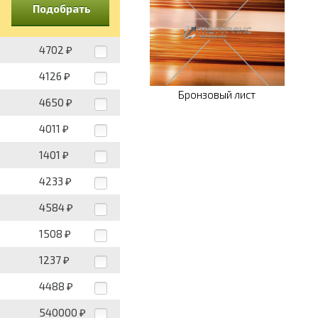
Подобрать
4702
₽
4126
₽
Бронзовый лист
4650
₽
4011
₽
1401
₽
4233
₽
4584
₽
1508
₽
1237
₽
4488
₽
540000
₽