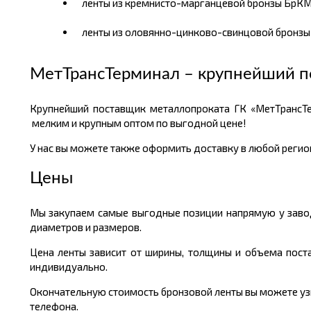
ленты из кремнисто-марганцевой бронзы БрКМц
ленты из оловянно-цинково-свинцовой бронзы 
МетТрансТерминал – крупнейший п
Крупнейший поставщик металлопроката ГК «МетТрансТе
мелким и крупным оптом по выгодной цене!
У нас вы можете также оформить доставку в любой регион
Цены
Мы закупаем самые выгодные позиции напрямую у завод
диаметров и размеров.
Цена ленты зависит от ширины, толщины и объема пост
индивидуально.
Окончательную стоимость бронзовой ленты вы можете узна
телефона.