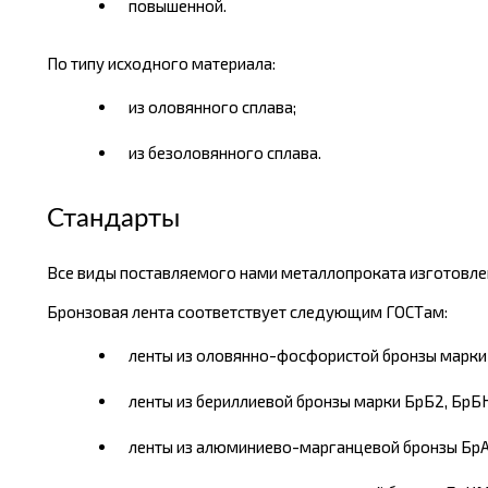
повышенной.
По типу исходного материала:
из оловянного сплава;
из безоловянного сплава.
Стандарты
Все виды поставляемого нами металлопроката изготовлен
Бронзовая лента соответствует следующим ГОСТам:
ленты из оловянно-фосфористой бронзы марки 
ленты из бериллиевой бронзы марки БрБ2, БрБН
ленты из алюминиево-марганцевой бронзы Бр