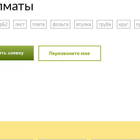
Алматы
рБ2
лист
плита
фольга
втулка
труба
круг
п
ть заявку
Перезвоните мне