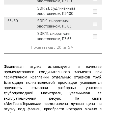
хвостовиком, ПЭ 80
SDR 21, с удлиненным
хвостовиком, ПЭ 100
63x50
SDR 9, с коротким
хвостовиком, ПЭ 63
SDR 11, с коротким
хвостовиком, ПЭ 63
Показать ещё
20
из
574
Фланцевая втулка используется в качестве
промежуточного соединительного элемента при
герметичном креплении отдельных отрезков труб.
Благодаря полиэтиленовой прокладке усиливается
прочность стыковки разборных участков
трубопроводной магистрали, увеличивая ее
эксплуатационный ресурс. На сайте
«МетТрансТерминал» представлена лучшая цена на
втулку под фланец, приобрести которую можно в