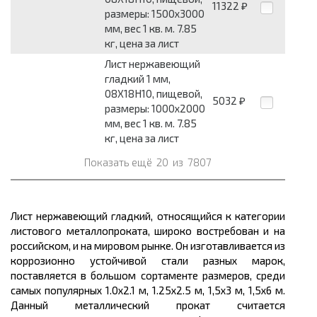
11322
₽
размеры: 1500x3000
мм, вес 1 кв. м. 7.85
кг, цена за лист
Лист нержавеющий
гладкий 1 мм,
08Х18Н10, пищевой,
5032
₽
размеры: 1000x2000
мм, вес 1 кв. м. 7.85
кг, цена за лист
Показать ещё
20
из
7807
Лист нержавеющий гладкий, относящийся к категории
листового
металлопроката,
широко востребован и на
российском, и на мировом рынке. Он изготавливается из
коррозионно
устойчивой стали разных марок,
поставляется в большом
сортаменте размеров,
среди
самых популярных 1.0х2.1 м, 1.25х2.5 м, 1,5х3 м, 1,5х6 м.
Данный металлический прокат считается