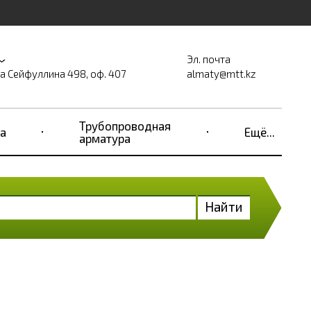
Эл. почта
на Сейфуллина 498, оф. 407
almaty@mtt.kz
Трубопроводная
а
Ещё...
арматура
Найти