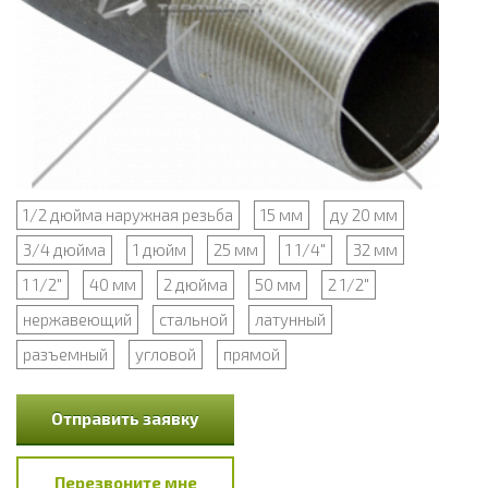
1/2 дюйма наружная резьба
15 мм
ду 20 мм
3/4 дюйма
1 дюйм
25 мм
1 1/4"
32 мм
1 1/2"
40 мм
2 дюйма
50 мм
2 1/2"
нержавеющий
стальной
латунный
разъемный
угловой
прямой
Отправить заявку
Перезвоните мне