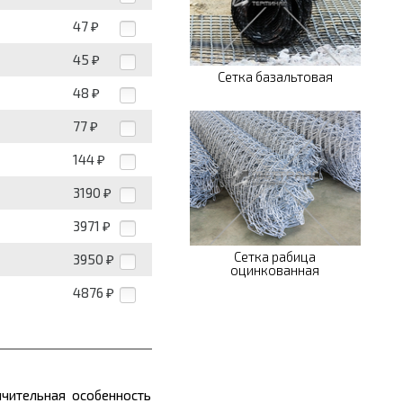
47
₽
45
₽
Сетка базальтовая
48
₽
77
₽
144
₽
3190
₽
3971
₽
Сетка рабица
3950
₽
оцинкованная
4876
₽
чительная особенность