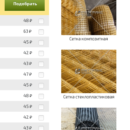
Подобрать
48
₽
63
₽
Сетка композитная
45
₽
42
₽
43
₽
47
₽
45
₽
48
₽
Сетка стеклопластиковая
45
₽
42
₽
43
₽