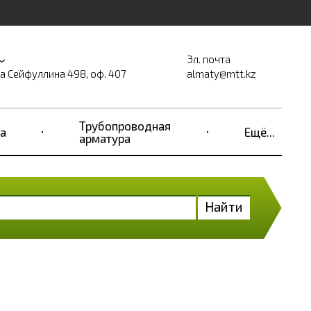
Эл. почта
на Сейфуллина 498, оф. 407
almaty@mtt.kz
Трубопроводная
а
Ещё...
арматура
Найти