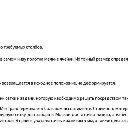
о требуемых столбов.
 самом низу полотна мелкие ячейки. Их точный размер определя
 возвращается в исходное положение, не деформируется.
ки сетки и задачи, которую необходимо решить посредством та
МетТрансТерминал» в большом ассортименте. Стоимость матери
ирную сетку для забора в Москве достаточно низкая, а качес
ров. В прайсе указаны точные размеры в мм, а также цена за р