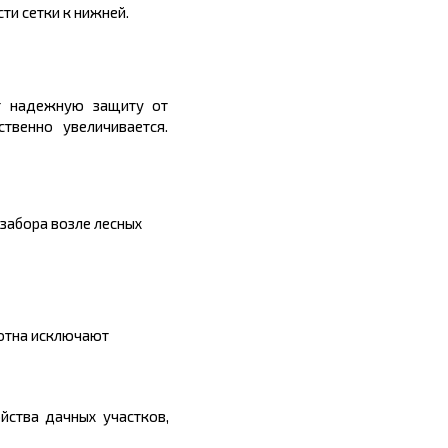
ти сетки к нижней.
ет надежную защиту от
твенно увеличивается.
забора возле лесных
лотна исключают
йства дачных участков,