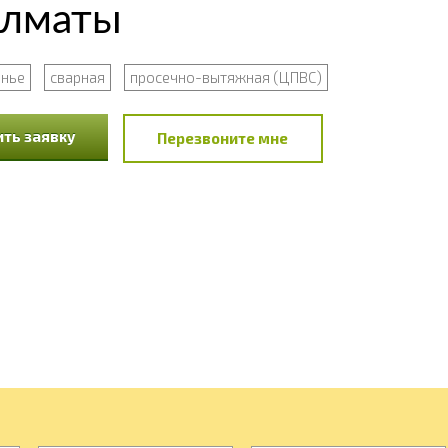
Алматы
анье
сварная
просечно-вытяжная (ЦПВС)
ть заявку
Перезвоните мне