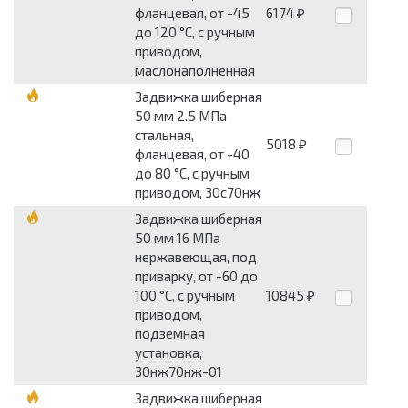
фланцевая, от -45
6174
₽
до 120 °С, с ручным
приводом,
маслонаполненная
Задвижка шиберная
50 мм 2.5 МПа
стальная,
5018
₽
фланцевая, от -40
до 80 °С, с ручным
приводом, 30с70нж
Задвижка шиберная
50 мм 16 МПа
нержавеющая, под
приварку, от -60 до
100 °С, с ручным
10845
₽
приводом,
подземная
установка,
30нж70нж-01
Задвижка шиберная