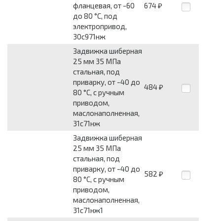
фланцевая, от -60
674
₽
до 80 °С, под
электропривод,
30с971нж
Задвижка шиберная
25 мм 35 МПа
стальная, под
приварку, от -40 до
484
₽
80 °С, с ручным
приводом,
маслонаполненная,
31с71нж
Задвижка шиберная
25 мм 35 МПа
стальная, под
приварку, от -40 до
582
₽
80 °С, с ручным
приводом,
маслонаполненная,
31с71нж1