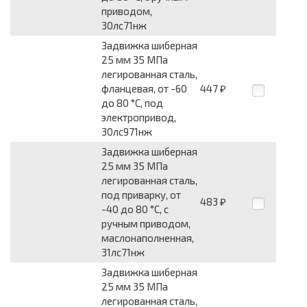
приводом,
30лс71нж
Задвижка шиберная
25 мм 35 МПа
легированная сталь,
фланцевая, от -60
447
₽
до 80 °С, под
электропривод,
30лс971нж
Задвижка шиберная
25 мм 35 МПа
легированная сталь,
под приварку, от
483
₽
-40 до 80 °С, с
ручным приводом,
маслонаполненная,
31лс71нж
Задвижка шиберная
25 мм 35 МПа
легированная сталь,