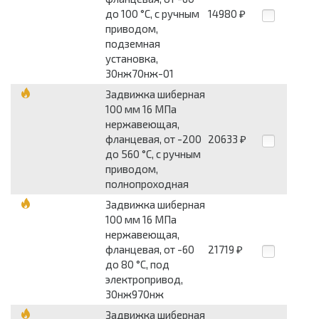
до 100 °С, с ручным
14980
₽
приводом,
подземная
установка,
30нж70нж-01
Задвижка шиберная
100 мм 16 МПа
нержавеющая,
фланцевая, от -200
20633
₽
до 560 °С, с ручным
приводом,
полнопроходная
Задвижка шиберная
100 мм 16 МПа
нержавеющая,
фланцевая, от -60
21719
₽
до 80 °С, под
электропривод,
30нж970нж
Задвижка шиберная