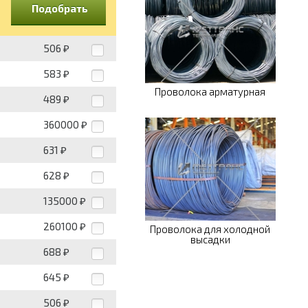
Подобрать
506
₽
583
₽
Проволока арматурная
489
₽
360000
₽
631
₽
628
₽
135000
₽
260100
₽
Проволока для холодной
высадки
688
₽
645
₽
506
₽