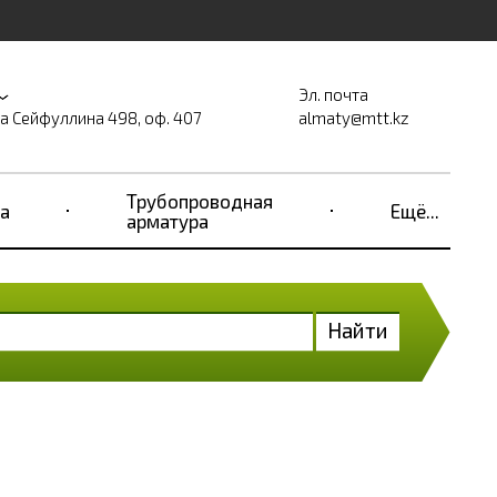
Эл. почта
на Сейфуллина 498, оф. 407
almaty@mtt.kz
Трубопроводная
а
Ещё...
арматура
Найти