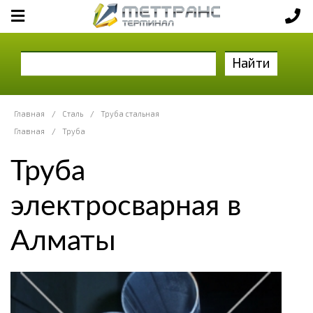
Найти
Главная
/
Сталь
/
Труба стальная
Главная
/
Труба
Труба
электросварная в
Алматы