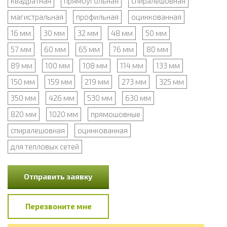
квадратная
прямоугольная
спиралешовная
магистральная
профильная
оцинкованная
16 мм
30 мм
32 мм
48 мм
50 мм
57 мм
60 мм
65 мм
76 мм
80 мм
89 мм
100 мм
108 мм
114 мм
133 мм
150 мм
159 мм
219 мм
273 мм
325 мм
350 мм
426 мм
530 мм
630 мм
820 мм
1020 мм
прямошовные
спиралешовная
оцинкованная
для тепловых сетей
Отправить заявку
Перезвоните мне