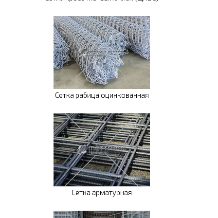
Сетка рабица оцинкованная
Сетка арматурная