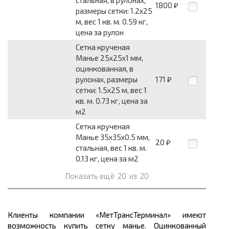
1800
₽
размеры сетки: 1.2x25
м, вес 1 кв. м. 0.59 кг,
цена за рулон
Сетка крученая
Манье 25x25x1 мм,
оцинкованная, в
рулонах, размеры
171
₽
сетки: 1.5x25 м, вес 1
кв. м. 0.73 кг, цена за
м2
Сетка крученая
Манье 35x35x0.5 мм,
20
₽
стальная, вес 1 кв. м.
0.13 кг, цена за м2
Показать ещё
20
из
20
Клиенты компании «МетТрансТерминал» имеют
возможность купить сетку манье. Оцинкованный