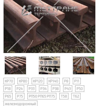
КР70
КР80
КР120
КР140
Р8
Р11
Р18
Р24
Р33
Р34
Р38
Р43
Р50
Р65
Р75
РП50 РП65 РП75
Т58
Т62
железнодорожный