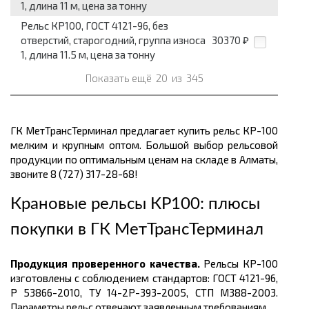
1, длина 11 м, цена за тонну
Рельс КР100, ГОСТ 4121-96, без
отверстий, старогодний, группа износа
30370
₽
1, длина 11.5 м, цена за тонну
Показать ещё
20
из
345
ГК МетТрансТерминал предлагает купить рельс КР-100
мелким и крупным оптом. Большой выбор рельсовой
продукции по оптимальным ценам
на складе в Алматы,
звоните 8 (727) 317-28-68!
Крановые рельсы КР100: плюсы
покупки в
ГК МетТрансТерминал
Продукция проверенного качества.
Рельсы КР-100
изготовлены с соблюдением стандартов: ГОСТ
4121-96,
Р 53866-2010, ТУ 14-2Р-393-2005, СТП М388-2003.
Параметры рельс отвечают заявленным требованиям.