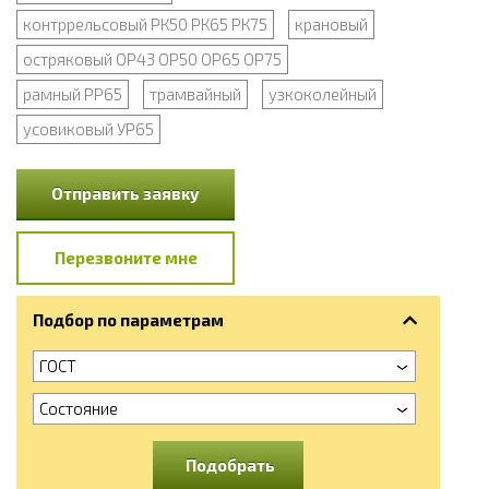
контррельсовый РК50 РК65 РК75
крановый
остряковый ОР43 ОР50 ОР65 ОР75
рамный РР65
трамвайный
узкоколейный
усовиковый УР65
Отправить заявку
Перезвоните мне
Подбор по параметрам
ГОСТ
Состояние
Подобрать