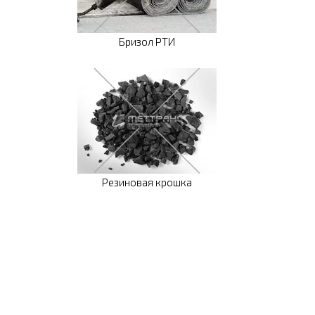
Бризол РТИ
Резиновая крошка