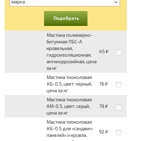
марка
Подобрать
Мастика полимерно-
битумная ПБС-А
кровельная,
45
₽
гидроизоляционная,
антикоррозийная, цена
за кг
Мастика тиоколовая
КБ-0.5, цвет: черный,
76
₽
цена за кг
Мастика тиоколовая
АМ-0.5, цвет: серый,
79
₽
цена за кг
Мастика тиоколовая
КБ-0.5 для «сэндвич-
92
₽
панелей» и кровли,