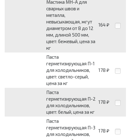
Мастика МН-А для
сварных швов и
металла,
невысыхающая, жгут
164
₽
диаметром от 8 до 12
мм, длиной 500 мм,
цвет: бежевый, цена за
кг
Паста
герметизирующая П-1
для холодильников,
178
₽
цвет: светло-серый,
цена за кг
Паста
герметизирующая П-2
178
₽
для холодильников,
цвет: белый, цена за кг
Паста
герметизирующая П-3
178
₽
для холодильников,