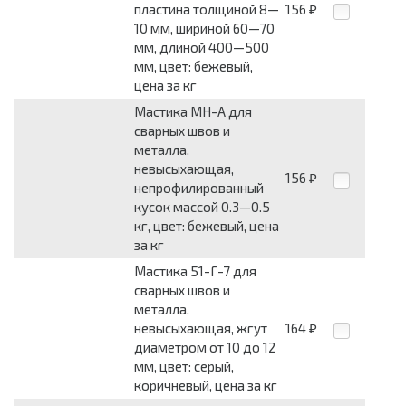
пластина толщиной 8—
156
₽
10 мм, шириной 60—70
мм, длиной 400—500
мм, цвет: бежевый,
цена за кг
Мастика МН-А для
сварных швов и
металла,
невысыхающая,
156
₽
непрофилированный
кусок массой 0.3—0.5
кг, цвет: бежевый, цена
за кг
Мастика 51-Г-7 для
сварных швов и
металла,
невысыхающая, жгут
164
₽
диаметром от 10 до 12
мм, цвет: серый,
коричневый, цена за кг