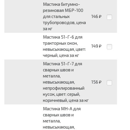
Мастика битумно-
резиновая МБР-100
для стальных
146
₽
трубопроводов, цена
за кг
Мастика 51-Г-6 для
тракторных окон,
149
₽
невысыхающая, цвет:
черный, цена за кг
Мастика 51-Г-7 для
сварных швов и
металла,
невысыхающая,
156
₽
непрофилированный
кусок, цвет: серый,
коричневый, цена за кг
Мастика МН-А для
сварных швов и
металла,
невысыхающая,