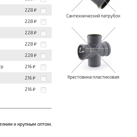
228
₽
Сантехнический патрубок
228
₽
228
₽
228
₽
228
₽
тр
216
₽
Крестовина пластиковая
216
₽
216
₽
мелким и крупным оптом.