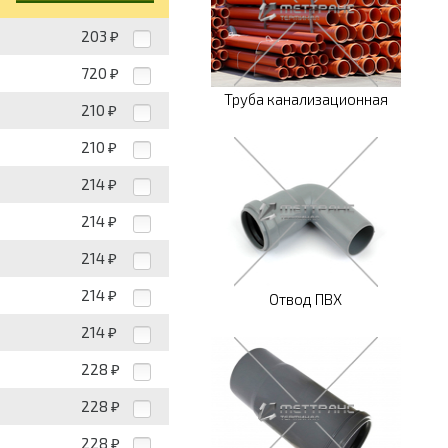
203
₽
720
₽
Труба канализационная
210
₽
210
₽
214
₽
214
₽
214
₽
214
₽
Отвод ПВХ
214
₽
228
₽
228
₽
228
₽