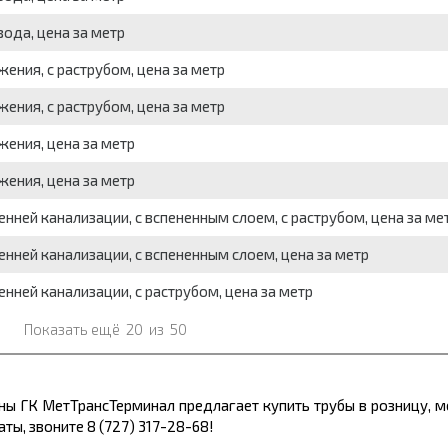
вода, цена за метр
жения, с раструбом, цена за метр
жения, с раструбом, цена за метр
жения, цена за метр
жения, цена за метр
енней канализации, с вспененным слоем, с раструбом, цена за ме
енней канализации, с вспененным слоем, цена за метр
енней канализации, с раструбом, цена за метр
Показать ещё
20
из
50
ины ГК МетТрансТерминал предлагает
купить
трубы
в розницу, 
аты, звоните 8 (727) 317-28-68!