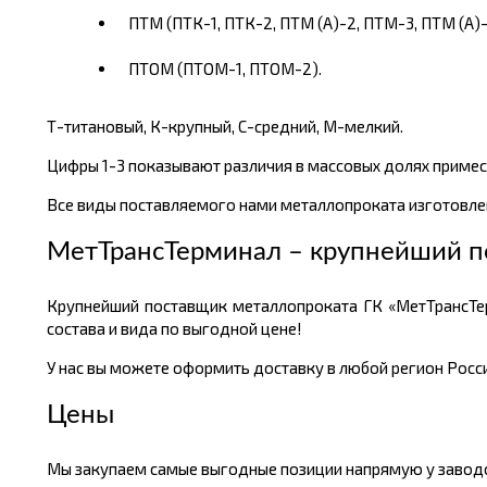
ПТМ (ПТК-1, ПТК-2, ПТМ (А)-2, ПТМ-3, ПТМ (А)-
ПТОМ (ПТОМ-1, ПТОМ-2).
Т-титановый, К-крупный, С-средний, М-мелкий.
Цифры 1-3 показывают различия в массовых долях примес
Все виды поставляемого нами металлопроката изготовлен
МетТрансТерминал – крупнейший п
Крупнейший поставщик металлопроката ГК «МетТрансТе
состава и вида по выгодной цене!
У нас вы можете оформить доставку в любой регион России
Цены
Мы закупаем самые выгодные позиции напрямую у заводов