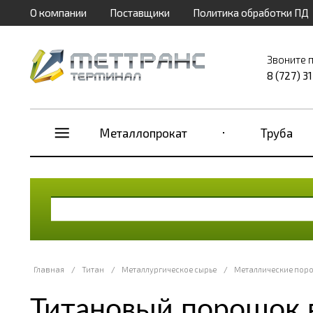
О компании
Поставщики
Политика обработки ПД
Звоните 
8 (727) 3
Металлопрокат
Труба
Главная
/
Титан
/
Металлургическое сырье
/
Металлические пор
Титановый порошок 