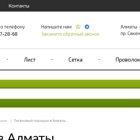
Контакты
по телефону
Напишите нам
Алматы
пр. Саке
17-28-68
Закажите обратный звонок
Лист
Сетка
Проволок
ошки
/
Титановый порошок в Алматы
в Алматы