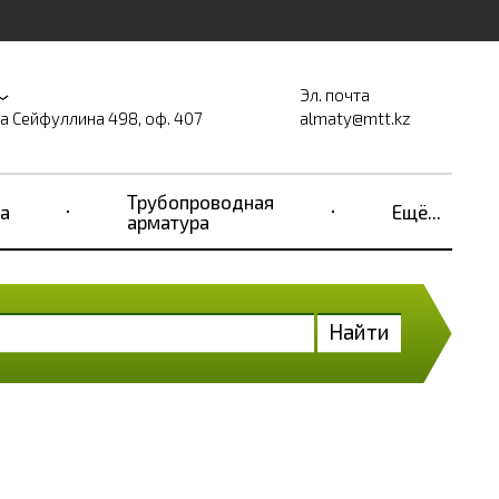
Эл. почта
на Сейфуллина 498, оф. 407
almaty@mtt.kz
Трубопроводная
а
Ещё...
арматура
Найти