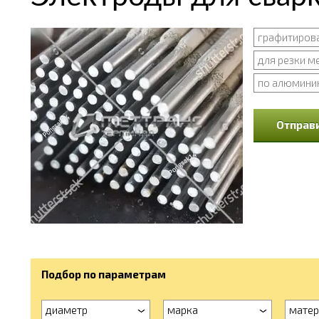
графитиров
для резки м
по алюмини
Отправи
Подбор по параметрам
диаметр
марка
матер