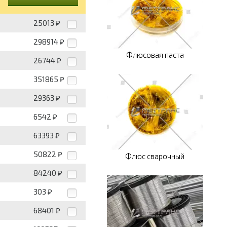
25013
₽
298914
₽
Флюсовая паста
26744
₽
351865
₽
29363
₽
6542
₽
63393
₽
50822
₽
Флюс сварочный
84240
₽
303
₽
68401
₽