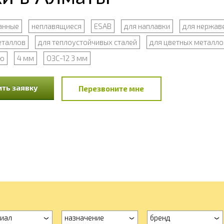
анные
неплавящиеся
ESAB
для наплавки
для нержав
еталлов
для теплоустойчивых сталей
для цветных металло
ю
4 мм
ОЗС-12 3 мм
ть заявку
Перезвоните мне
иал
назначение
бренд