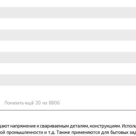
Показать ещё
20
из
8806
ают напряжение к свариваемым деталям, конструкциям. Использ
вой промышленности и т.д. Также применяются для бытовых за