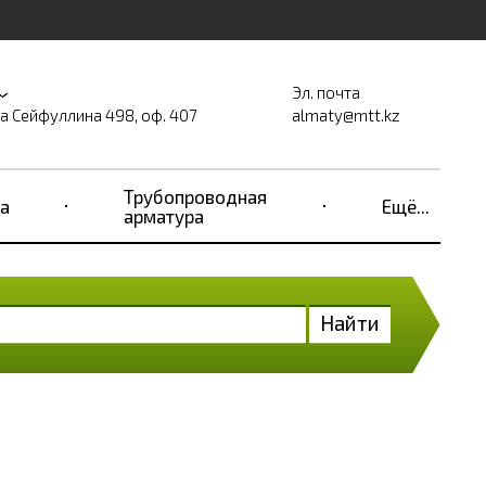
Эл. почта
на Сейфуллина 498, оф. 407
almaty@mtt.kz
Трубопроводная
а
Ещё...
арматура
Найти