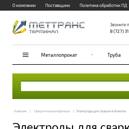
О компании
Поставщики
Политика обработки ПД
Звоните 
8 (727) 3
Металлопрокат
Труба
Главная
/
Сварочные материалы
/
Электроды для сварки в Алматы
Электроды для свар