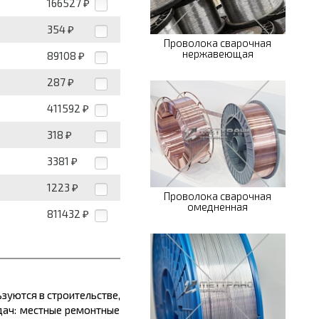
166527
₽
354
₽
Проволока сварочная
нержавеющая
89108
₽
287
₽
411592
₽
318
₽
3381
₽
1223
₽
Проволока сварочная
омедненная
811432
₽
уются в строительстве,
дач: местные ремонтные