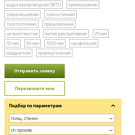
водогазопроводная (ВГП)
прямошовная
спиралешовная
тонкостенная
толстостенная
прецизионная
цельнотянутая
витая декоративная
25 мм
32 мм
50 мм
1020 мм
профильная
квадратная
прямоугольная
Отправить заявку
Перезвоните мне
Подбор по параметрам
толщ. стенки
сп. произв.