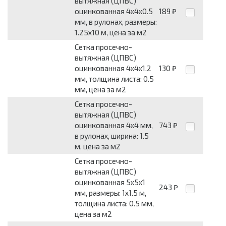
вытяжная (ЦПВС)
оцинкованная 4x4x0.5
189
₽
мм, в рулонах, размеры:
1.25x10 м, цена за м2
Сетка просечно-
вытяжная (ЦПВС)
оцинкованная 4x4x1.2
130
₽
мм, толщина листа: 0.5
мм, цена за м2
Сетка просечно-
вытяжная (ЦПВС)
оцинкованная 4x4 мм,
743
₽
в рулонах, ширина: 1.5
м, цена за м2
Сетка просечно-
вытяжная (ЦПВС)
оцинкованная 5x5x1
243
₽
мм, размеры: 1x1.5 м,
толщина листа: 0.5 мм,
цена за м2