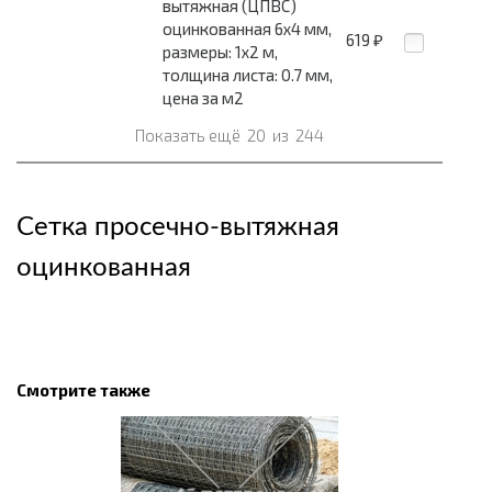
вытяжная (ЦПВС)
оцинкованная 6x4 мм,
619
₽
размеры: 1x2 м,
толщина листа: 0.7 мм,
цена за м2
Показать ещё
20
из
244
Сетка просечно-вытяжная
оцинкованная
Смотрите также