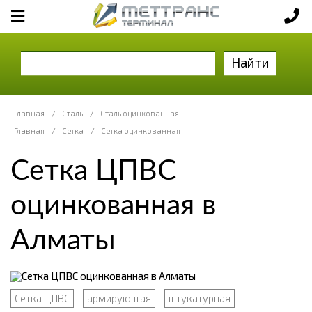
Найти
Главная
/
Сталь
/
Сталь оцинкованная
Главная
/
Сетка
/
Сетка оцинкованная
Сетка ЦПВС
оцинкованная в
Алматы
Сетка ЦПВС
армирующая
штукатурная