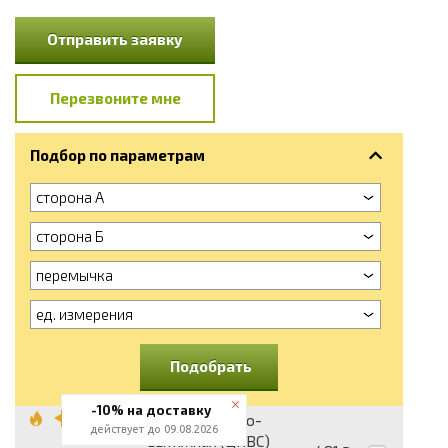
Отправить заявку
Перезвоните мне
Подбор по параметрам
сторона А
сторона Б
перемычка
ед. измерения
Подобрать
-10% на доставку
Сетка просечно-
действует до 09.08.2026
вытяжная (ЦПВС)