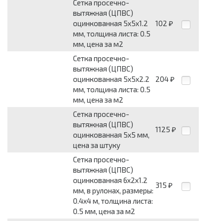
Сетка просечно-
вытяжная (ЦПВС)
оцинкованная 5x5x1.2
102
₽
мм, толщина листа: 0.5
мм, цена за м2
Сетка просечно-
вытяжная (ЦПВС)
оцинкованная 5x5x2.2
204
₽
мм, толщина листа: 0.5
мм, цена за м2
Сетка просечно-
вытяжная (ЦПВС)
1125
₽
оцинкованная 5x5 мм,
цена за штуку
Сетка просечно-
вытяжная (ЦПВС)
оцинкованная 6x2x1.2
315
₽
мм, в рулонах, размеры:
0.4x4 м, толщина листа:
0.5 мм, цена за м2