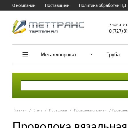
О компании
Поставщики
Политика обработки ПД
Звоните 
8 (727) 3
Металлопрокат
Труба
Главная
/
Сталь
/
Проволока
/
Проволока стальная
/
Проволока
Проволока вязальная