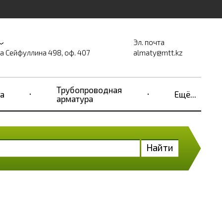
Эл. почта
на Сейфуллина 498, оф. 407
almaty@mtt.kz
Трубопроводная
а
Ещё...
арматура
Найти