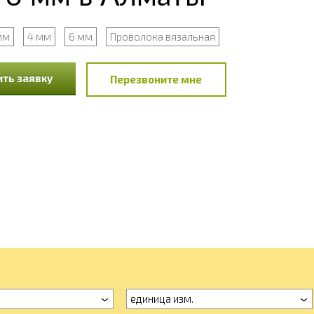
мм
4 мм
6 мм
Проволока вязальная
ть заявку
Перезвоните мне
единица изм.