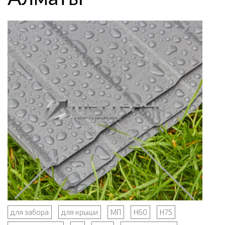
для забора
для крыши
МП
Н60
Н75