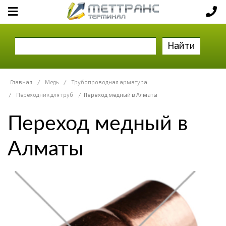
Найти
Главная
/
Медь
/
Трубопроводная арматура
/
Переходник для труб
/
Переход медный в Алматы
Переход медный в
Алматы