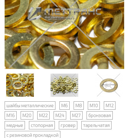
шайбы металлические
М6
М8
М10
М12
М16
М20
М22
М24
М27
бронзовая
медные
стопорная
гровер
тарельчатая
с резиновой прокладкой