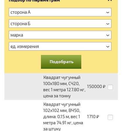
сторона А
сторона Б
марка
ед. измерения
Подобрать
Квадрат чугунный
100x180 мм, СЧ20,
150000
₽
вес 1 метра 127.80 кг,
цена за тонну
Квадрат чугунный
102x102 мм, ВЧ50,
длина: 0.15 м, вес 1
1710
₽
метра 74.91 кг, цена
за штуку